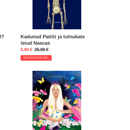
l?
Kadunud Paititi ja tulnukate
leiud Nascas
Eripakkumine
5,00 €
Regular
25,00 €
price
ERIPAKKUMISEL
Raamat
"Su
varjatud
vägi"