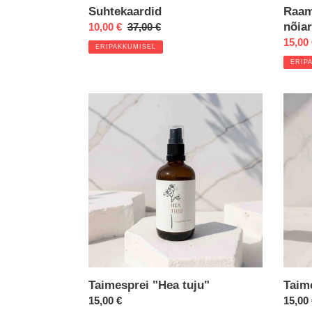
Raam
Suhtekaardid
nõia
Eripakkumine
10,00 €
Regular
37,00 €
Eripa
15,00
price
ERIPAKKUMISEL
ERIP
Taimesprei
Taime
"Hea
"Kolm
tuju"
silm"
Taimesprei "Hea tuju"
Taim
Regular
15,00 €
Regul
15,00