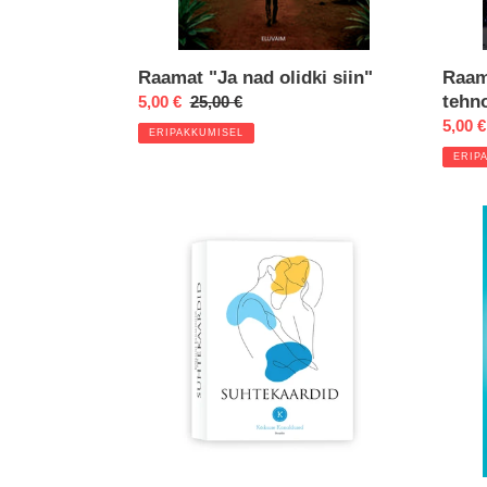
Raamat "Ja nad olidki siin"
Raam
tehn
Eripakkumine
5,00 €
Regular
25,00 €
price
Eripa
5,00 €
ERIPAKKUMISEL
ERIP
Suhtekaardid
Raam
"Hing
valed
nõiari