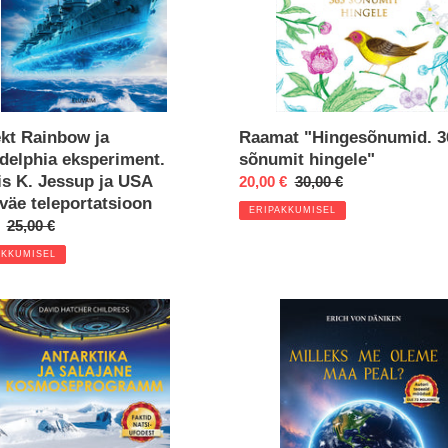
p
äe
rtatsioon
ekt Rainbow ja
Raamat "Hingesõnumid. 3
adelphia eksperiment.
sõnumit hingele"
is K. Jessup ja USA
Eripakkumine
20,00 €
Regular
30,00 €
väe teleportatsioon
price
ERIPAKKUMISEL
kkumine
Regular
25,00 €
price
AKKUMISEL
tika
Milleks
me
ne
oleme
oseprogramm
Maa
peal?