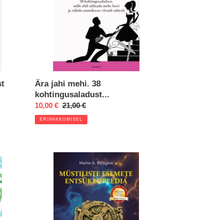
Ära jahi mehi. 38
st
kohtingusaladust...
Eripakkumine
10,00 €
Regular
21,00 €
price
ERIPAKKUMISEL
Müstiliste
esemete
entsüklopeedia
(kingiks
värvipiltidega
raamat).