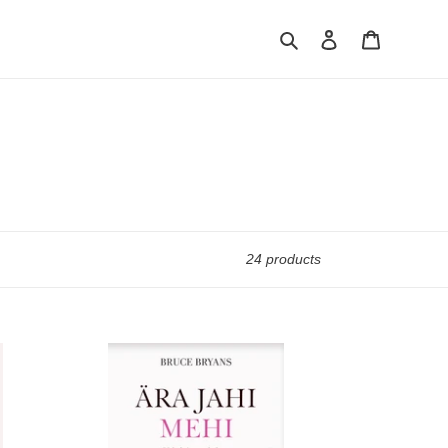
Search
Log in
Cart
24 products
Ära
jahi
mehi.
38
kohtingusaladust...