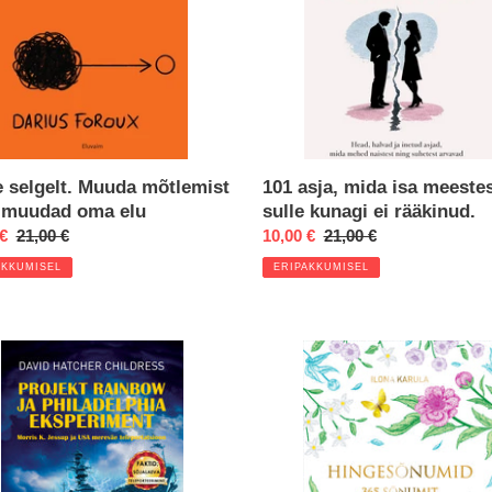
sulle
o
ad
kunagi
ei
n
rääkinud.
:
e selgelt. Muuda mõtlemist
101 asja, mida isa meeste
a muudad oma elu
sulle kunagi ei rääkinud.
kkumine
 €
Regular
21,00 €
Eripakkumine
10,00 €
Regular
21,00 €
price
price
AKKUMISEL
ERIPAKKUMISEL
t
Raamat
ow
"Hingesõnumid.
365
elphia
sõnumit
riment.
hingele"