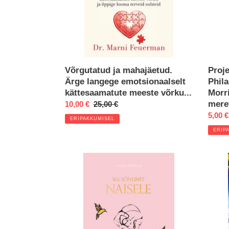
kättesaamatute
K.
meeste
Jessu
võrku...
ja
USA
merev
telepo
Proj
Võrgutatud ja mahajäetud.
Phil
Ärge langege emotsionaalselt
Morr
kättesaamatute meeste võrku...
mere
Eripakkumine
10,00 €
Regular
25,00 €
Eripa
5,00 €
price
ERIPAKKUMISEL
ERIP
Raamat
Antark
"365
ja
sõnumit
salaja
naisele"
kosm