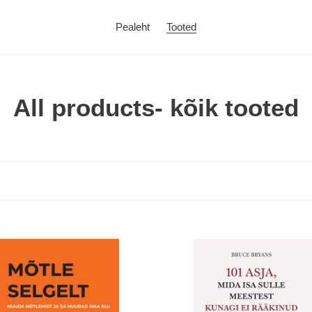
Pealeht
Tooted
C
All products- kõik tooted
o
l
l
e
c
101
.
asja,
t
a
mida
mist
isa
i
meestest