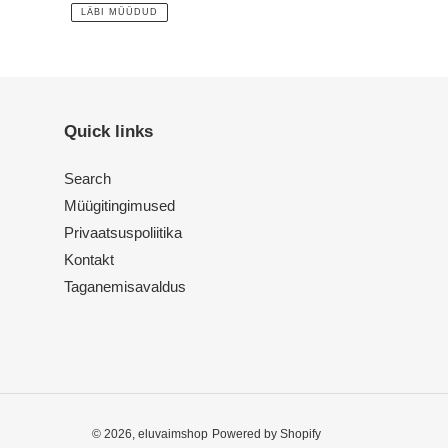
price
LÄBI MÜÜDUD
Quick links
Search
Müügitingimused
Privaatsuspoliitika
Kontakt
Taganemisavaldus
© 2026,
eluvaimshop
Powered by Shopify