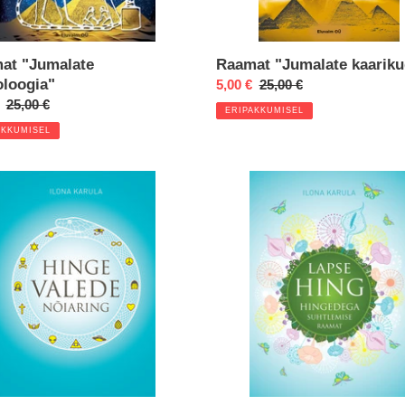
at "Jumalate
Raamat "Jumalate kaariku
oloogia"
Eripakkumine
5,00 €
Regular
25,00 €
kkumine
Regular
25,00 €
price
ERIPAKKUMISEL
price
AKKUMISEL
at
Raamat
e
"Lapse
e
Hing"
ng"