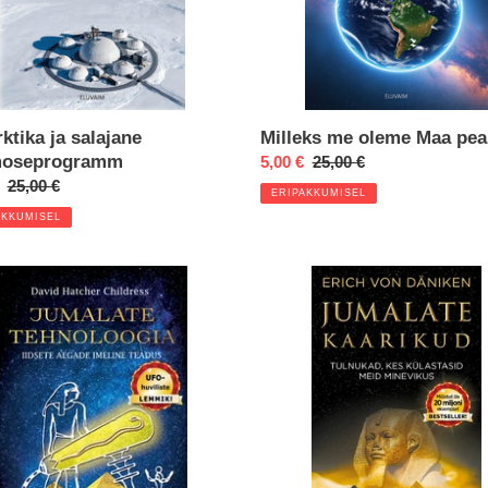
ktika ja salajane
Milleks me oleme Maa pea
moseprogramm
Eripakkumine
5,00 €
Regular
25,00 €
kkumine
Regular
25,00 €
price
ERIPAKKUMISEL
price
AKKUMISEL
at
Raamat
late
"Jumalate
oogia"
kaarikud"