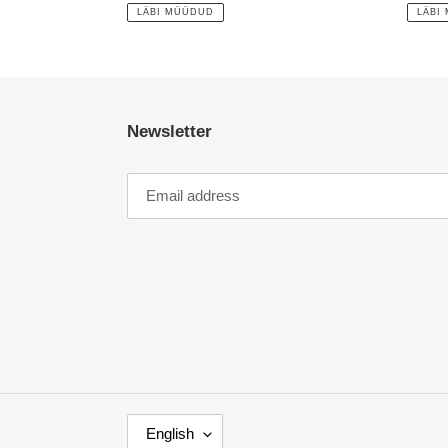
price
price
LÄBI MÜÜDUD
LÄBI
Newsletter
L
English