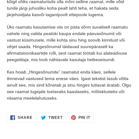
kõigil võiks raamaturiiulis olla mõni selline raamat, mille võid
tunde järgi juhusliku koha pealt lahti teha, et hakata seda
järjehoidjata kasvõi tagantpoolt ettepoole lugema.
Üks raamatu kasutamise viis on pista sõrm suvaliselt raamatu
vahele ning valida peatüki kaupa endale päevasõnumit või
vastust küsimusele, mille kohta sinu hing soovib kinnitust või
vihjet saada. Hingesõnumid täidavad suurepäraselt ka
afirmatsioonikaartide rolli, sest raamat töötab kui alateadvuse
peegeldaja, mis toob nähtavale kasutaja hetkeseisundi.
Kes hoiab „Hingesõnumite” raamatut enda käes, sellele
ilmnevad vastused tema enese väes. Igast tekstist tasub võtta
ainult see, mis sind kõnetab ja sinu hinges tuttavat äratab. Olgu
see raamat lugejale toetavaks kaaslaseks, mõtisklusteks või
niisama meelelahutuseks.
SHARE
TWEET
PIN
SHARE
TWEET
PIN IT
ON
ON
ON
FACEBOOK
TWITTER
PINTEREST