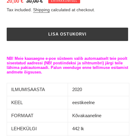
Eripakkumine
20,00 €
Regular
30,00 €
ERIPAKKUMISEL
price
Tax included.
Shipping
calculated at checkout.
LISA OSTUKORVI
Adding
product
NB! Meie kaasaegne e-poe süsteem valib automaatselt teie poolt
to
sisestatud aadressi (NB! postiindeksi ja sihtnumbri) järgi teile
lähima pakiautomaadi. Palun veenduge enne tellimuse esitamist
your
andmete õigsuses.
cart
ILMUMISAASTA
2020
KEEL
eestikeelne
FORMAAT
Kõvakaaneline
LEHEKÜLGI
442 lk