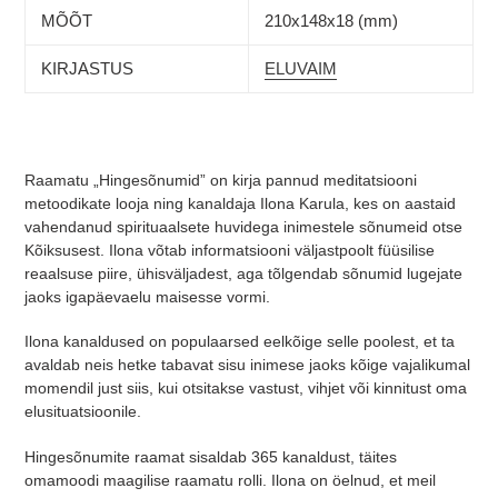
MÕÕT
210x148x18 (mm)
KIRJASTUS
ELUVAIM
Raamatu „Hingesõnumid” on kirja pannud meditatsiooni
metoodikate looja ning kanaldaja Ilona Karula, kes on aastaid
vahendanud spirituaalsete huvidega inimestele sõnumeid otse
Kõiksusest. Ilona võtab informatsiooni väljastpoolt füüsilise
reaalsuse piire, ühisväljadest, aga tõlgendab sõnumid lugejate
jaoks igapäevaelu maisesse vormi.
Ilona kanaldused on populaarsed eelkõige selle poolest, et ta
avaldab neis hetke tabavat sisu inimese jaoks kõige vajalikumal
momendil just siis, kui otsitakse vastust, vihjet või kinnitust oma
elusituatsioonile.
Hingesõnumite raamat sisaldab 365 kanaldust, täites
omamoodi maagilise raamatu rolli. Ilona on öelnud, et meil