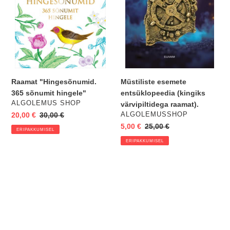
raamat).
Raamat "Hingesõnumid.
Müstiliste esemete
365 sõnumit hingele"
entsüklopeedia (kingiks
VENDOR
ALGOLEMUS SHOP
värvipiltidega raamat).
VENDOR
Eripakkumine
20,00 €
Regular
30,00 €
ALGOLEMUSSHOP
price
Eripakkumine
5,00 €
Regular
25,00 €
ERIPAKKUMISEL
price
ERIPAKKUMISEL