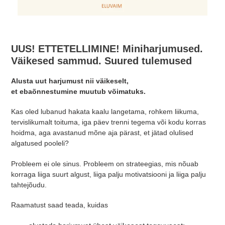
UUS! ETTETELLIMINE! Miniharjumused.
Väikesed sammud. Suured tulemused
Alusta uut harjumust nii väikeselt,
et ebaõnnestumine muutub võimatuks.
Kas oled lubanud hakata kaalu langetama, rohkem liikuma,
tervislikumalt toituma, iga päev trenni tegema või kodu korras
hoidma, aga avastanud mõne aja pärast, et jätad olulised
algatused pooleli?
Probleem ei ole sinus. Probleem on strateegias, mis nõuab
korraga liiga suurt algust, liiga palju motivatsiooni ja liiga palju
tahtejõudu.
Raamatust saad teada, kuidas