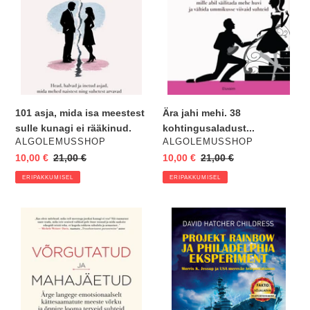
sulle
kunagi
ei
rääkinud.
Ära jahi mehi. 38
101 asja, mida isa meestest
kohtingusaladust...
sulle kunagi ei rääkinud.
VENDOR
VENDOR
ALGOLEMUSSHOP
ALGOLEMUSSHOP
Eripakkumine
10,00 €
Regular
21,00 €
Eripakkumine
10,00 €
Regular
21,00 €
price
price
ERIPAKKUMISEL
ERIPAKKUMISEL
Võrgutatud
Projekt
ja
Rainbow
mahajäetud.
ja
Ärge
Philadelphia
langege
eksperiment.
emotsionaalselt
Morris
kättesaamatute
K.