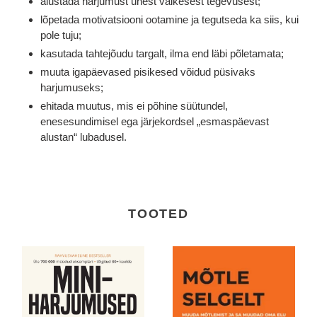
alustada harjumust ühest väikesest tegevusest;
lõpetada motivatsiooni ootamine ja tegutseda ka siis, kui
pole tuju;
kasutada tahtejõudu targalt, ilma end läbi põletamata;
muuta igapäevased pisikesed võidud püsivaks
harjumuseks;
ehitada muutus, mis ei põhine süütundel,
enesesundimisel ega järjekordsel „esmaspäevast
alustan“ lubadusel.
TOOTED
UUS!
Mõtle
ETTETELLIMINE!
selgelt.
Miniharjumused.
Muuda
Väikesed
mõtlemist
sammud.
ja