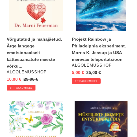
meeste
Jessup
võrku...
ja
USA
mereväe
teleportatsioon
Projekt Rainbow ja
Võrgutatud ja mahajäetud.
Philadelphia eksperiment.
Ärge langege
Morris K. Jessup ja USA
emotsionaalselt
mereväe teleportatsioon
kättesaamatute meeste
VENDOR
ALGOLEMUSSHOP
võrku...
VENDOR
Eripakkumine
5,00 €
Regular
25,00 €
ALGOLEMUSSHOP
price
Eripakkumine
10,00 €
Regular
25,00 €
ERIPAKKUMISEL
price
ERIPAKKUMISEL
Raamat
Müstiliste
"Hingesõnumid.
esemete
365
entsüklopeedia
sõnumit
(kingiks
hingele"
värvipiltidega