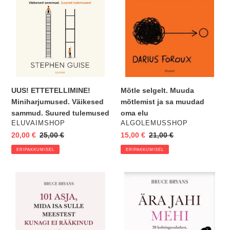
Suured
sa
tulemused
muudad
oma
elu
Mõtle selgelt. Muuda
UUS! ETTETELLIMINE!
mõtlemist ja sa muudad
Miniharjumused. Väikesed
oma elu
sammud. Suured tulemused
VENDOR
VENDOR
ALGOLEMUSSHOP
ELUVAIMSHOP
Eripakkumine
15,00 €
Regular
21,00 €
Eripakkumine
20,00 €
Regular
25,00 €
price
price
ERIPAKKUMISEL
ERIPAKKUMISEL
101
Ära
asja,
jahi
mida
mehi.
isa
38
meestest
kohtingusaladust...