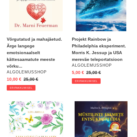
meeste
Jessup
võrku...
ja
USA
mereväe
teleportatsioon
Projekt Rainbow ja
Võrgutatud ja mahajäetud.
Philadelphia eksperiment.
Ärge langege
Morris K. Jessup ja USA
emotsionaalselt
mereväe teleportatsioon
kättesaamatute meeste
VENDOR
ALGOLEMUSSHOP
võrku...
VENDOR
Eripakkumine
5,00 €
Regular
25,00 €
ALGOLEMUSSHOP
price
Eripakkumine
10,00 €
Regular
25,00 €
ERIPAKKUMISEL
price
ERIPAKKUMISEL
Raamat
Müstiliste
"Hingesõnumid.
esemete
365
entsüklopeedia
sõnumit
(kingiks
hingele"
värvipiltidega