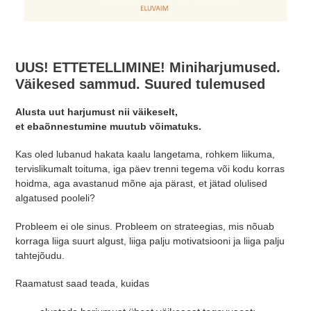
UUS! ETTETELLIMINE! Miniharjumused.
Väikesed sammud. Suured tulemused
Alusta uut harjumust nii väikeselt,
et ebaõnnestumine muutub võimatuks.
Kas oled lubanud hakata kaalu langetama, rohkem liikuma,
tervislikumalt toituma, iga päev trenni tegema või kodu korras
hoidma, aga avastanud mõne aja pärast, et jätad olulised
algatused pooleli?
Probleem ei ole sinus. Probleem on strateegias, mis nõuab
korraga liiga suurt algust, liiga palju motivatsiooni ja liiga palju
tahtejõudu.
Raamatust saad teada, kuidas