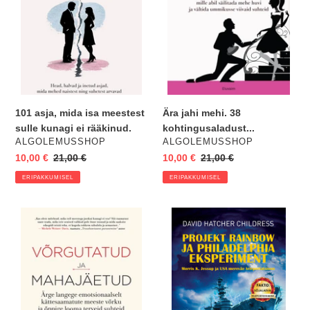
sulle
kunagi
ei
rääkinud.
Ära jahi mehi. 38
101 asja, mida isa meestest
kohtingusaladust...
sulle kunagi ei rääkinud.
VENDOR
VENDOR
ALGOLEMUSSHOP
ALGOLEMUSSHOP
Eripakkumine
10,00 €
Regular
21,00 €
Eripakkumine
10,00 €
Regular
21,00 €
price
price
ERIPAKKUMISEL
ERIPAKKUMISEL
Võrgutatud
Projekt
ja
Rainbow
mahajäetud.
ja
Ärge
Philadelphia
langege
eksperiment.
emotsionaalselt
Morris
kättesaamatute
K.