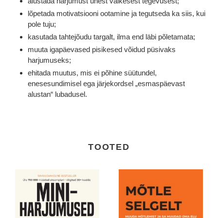
alustada harjumust ühest väikesest tegevusest;
lõpetada motivatsiooni ootamine ja tegutseda ka siis, kui
pole tuju;
kasutada tahtejõudu targalt, ilma end läbi põletamata;
muuta igapäevased pisikesed võidud püsivaks
harjumuseks;
ehitada muutus, mis ei põhine süütundel,
enesesundimisel ega järjekordsel „esmaspäevast
alustan“ lubadusel.
TOOTED
UUS!
Mõtle
ETTETELLIMINE!
selgelt.
Miniharjumused.
Muuda
Väikesed
mõtlemist
sammud.
ja