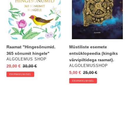
raamat).
Raamat "Hingesõnumid.
Müstiliste esemete
365 sõnumit hingele"
entsüklopeedia (kingiks
VENDOR
ALGOLEMUS SHOP
värvipiltidega raamat).
VENDOR
Eripakkumine
20,00 €
Regular
30,00 €
ALGOLEMUSSHOP
price
Eripakkumine
5,00 €
Regular
25,00 €
ERIPAKKUMISEL
price
ERIPAKKUMISEL