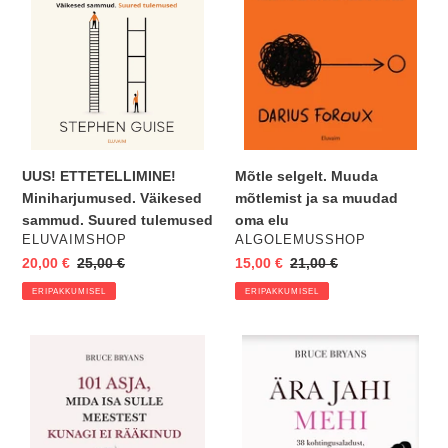
Suured
sa
tulemused
muudad
oma
elu
Mõtle selgelt. Muuda
UUS! ETTETELLIMINE!
mõtlemist ja sa muudad
Miniharjumused. Väikesed
oma elu
sammud. Suured tulemused
VENDOR
VENDOR
ALGOLEMUSSHOP
ELUVAIMSHOP
Eripakkumine
15,00 €
Regular
21,00 €
Eripakkumine
20,00 €
Regular
25,00 €
price
price
ERIPAKKUMISEL
ERIPAKKUMISEL
101
Ära
asja,
jahi
mida
mehi.
isa
38
meestest
kohtingusaladust...